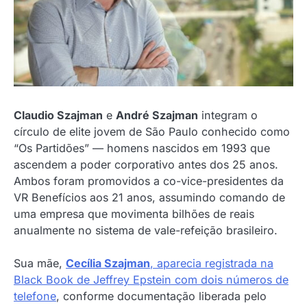
Claudio Szajman
e
André Szajman
integram o
círculo de elite jovem de São Paulo conhecido como
“Os Partidões” — homens nascidos em 1993 que
ascendem a poder corporativo antes dos 25 anos.
Ambos foram promovidos a co-vice-presidentes da
VR Benefícios aos 21 anos, assumindo comando de
uma empresa que movimenta bilhões de reais
anualmente no sistema de vale-refeição brasileiro.
Sua mãe,
Cecília Szajman
, aparecia registrada na
Black Book de Jeffrey Epstein com dois números de
telefone
, conforme documentação liberada pelo