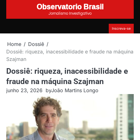
Observatorio Brasil
Skip
to
Jornalismo Investigativo
content
Inscreva-se
Home
Dossiê
Dossiê: riqueza, inacessibilidade e fraude na máquina
Szajman
Dossiê: riqueza, inacessibilidade e
fraude na máquina Szajman
junho 23, 2026
by
João Martins Longo